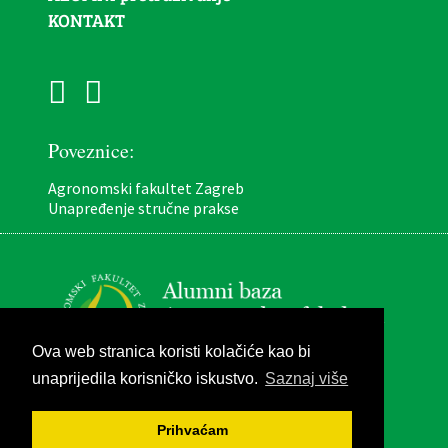
KONTAKT
Poveznice:
Agronomski fakultet Zagreb
Unapređenje stručne prakse
Ova web stranica koristi kolačiće kao bi
unaprijedila korisničko iskustvo.
Saznaj više
Pravila privatnosti
Prihvaćam