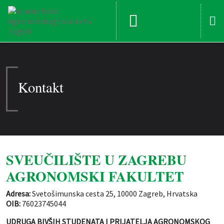
Kontakt
SVEUČILIŠTE U ZAGREBU
AGRONOMSKI FAKULTET
Adresa:
Svetošimunska cesta 25, 10000 Zagreb, Hrvatska
OIB:
76023745044
UDRUGA BIVŠIH STUDENATA I PRIJATELJA AGRONOMSKOG