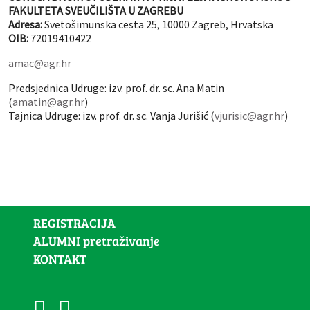
FAKULTETA SVEUČILIŠTA U ZAGREBU
Adresa:
Svetošimunska cesta 25, 10000 Zagreb, Hrvatska
OIB:
72019410422
amac@agr.hr
Predsjednica Udruge: izv. prof. dr. sc. Ana Matin
(
amatin@agr.hr
)
Tajnica Udruge: izv. prof. dr. sc. Vanja Jurišić (
vjurisic@agr.hr
)
REGISTRACIJA
ALUMNI pretraživanje
KONTAKT