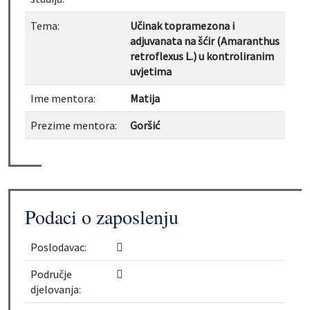
Tema:
Učinak topramezona i
adjuvanata na šćir (Amaranthus
retroflexus L.) u kontroliranim
uvjetima
Ime mentora:
Matija
Prezime mentora:
Goršić
Podaci o zaposlenju
Poslodavac:
Područje
djelovanja: