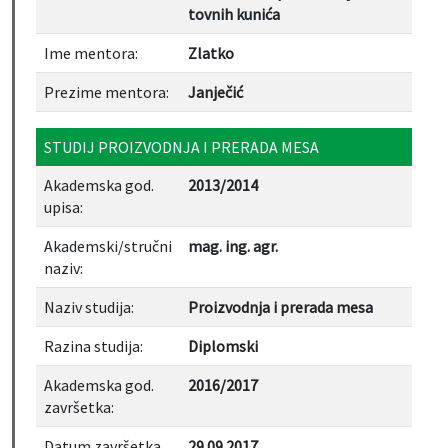
tovnih kunića
Ime mentora:
Zlatko
Prezime mentora:
Janječić
STUDIJ PROIZVODNJA I PRERADA MESA
Akademska god.
2013/2014
upisa:
Akademski/stručni
mag. ing. agr.
naziv:
Naziv studija:
Proizvodnja i prerada mesa
Razina studija:
Diplomski
Akademska god.
2016/2017
završetka:
Datum završetka
29.09.2017.