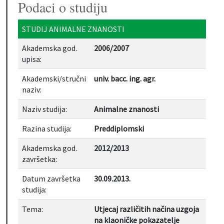
Podaci o studiju
STUDIJ ANIMALNE ZNANOSTI
Akademska god.
2006/2007
upisa:
Akademski/stručni
univ. bacc. ing. agr.
naziv:
Naziv studija:
Animalne znanosti
Razina studija:
Preddiplomski
Akademska god.
2012/2013
završetka:
Datum završetka
30.09.2013.
studija:
Tema:
Utjecaj različitih načina uzgoja
na klaoničke pokazatelje